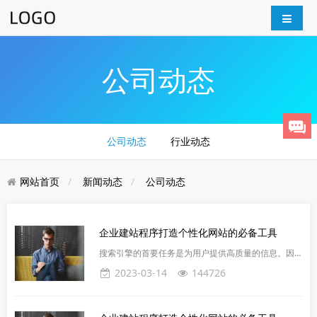
公司动态
公司动态
行业动态
网站首页
新闻动态
公司动态
企业建站程序打造个性化网站的必备工具
搜索引擎的首要任务是为用户提供高质量的信息。因
此，网站的内容质量是影响排名的最重要因素之一。优
2023-03-14
144726
质的内容可以吸引用户的注意力，提高用户体验和留存
率，同时也能提高网站的信誉度和权威性。