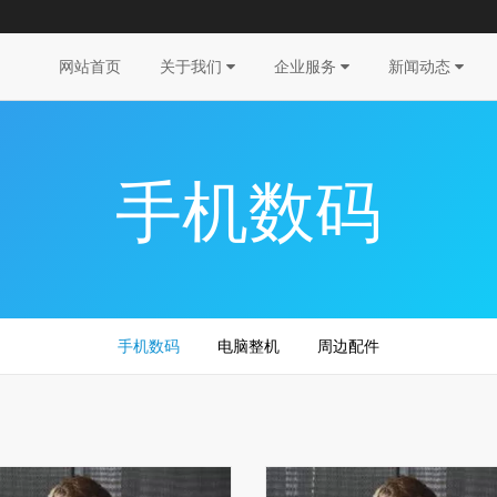
网站首页
关于我们
企业服务
新闻动态
手机数码
手机数码
电脑整机
周边配件