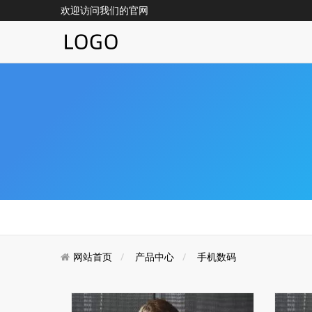
欢迎访问我们的官网
网站首页
产品中心
手机数码