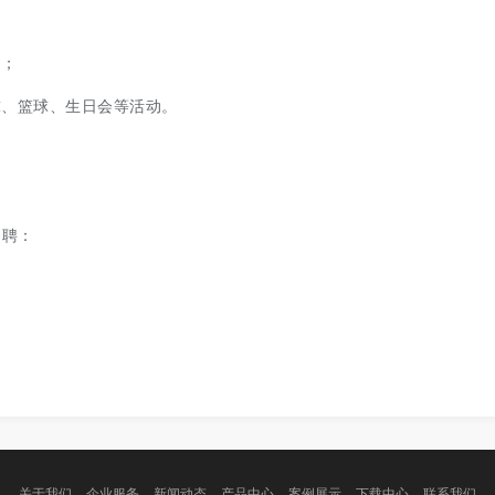
品；
球、篮球、生日会等活动。
招聘：
关于我们
企业服务
新闻动态
产品中心
案例展示
下载中心
联系我们