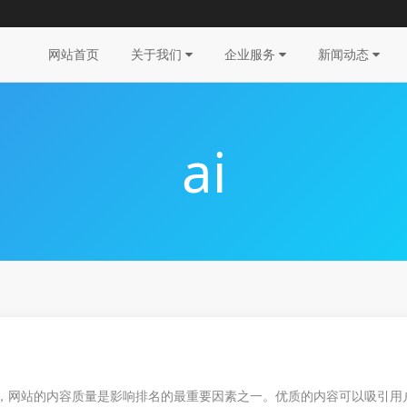
网站首页
关于我们
企业服务
新闻动态
ai
，网站的内容质量是影响排名的最重要因素之一。优质的内容可以吸引用