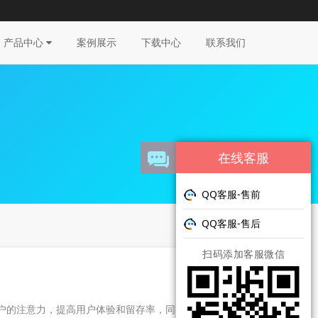
产品中心
案例展示
下载中心
联系我们
在线客服
QQ客服-售前
QQ客服-售后
扫码添加客服微信
户的注意力，提高用户体验和留存率，同时也能提高网