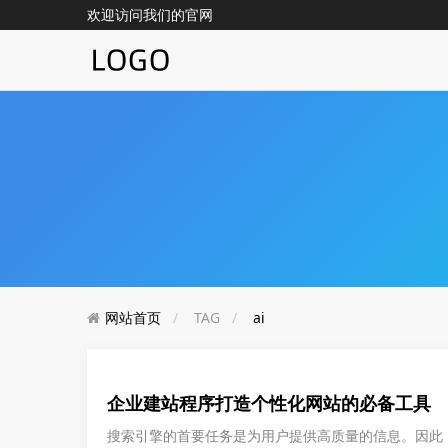
欢迎访问我们的官网
网站首页
TAG
ai
企业建站程序打造个性化网站的必备工具
搜索引擎的首要任务是为用户提供高质量的信息。因此