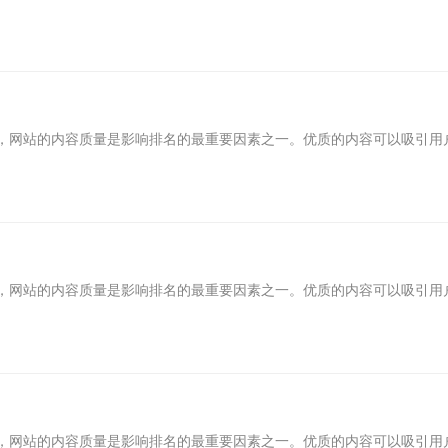
，网站的内容质量是影响排名的最重要因素之一。优质的内容可以吸引用
，网站的内容质量是影响排名的最重要因素之一。优质的内容可以吸引用
，网站的内容质量是影响排名的最重要因素之一。优质的内容可以吸引用